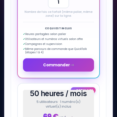
FR
Nombre de fois ce forfait (même palier, même
zone) sur la ligne.
Créer Votre Accès en 2 min
CE QUI EST INCLUS
✓
Heures partagées selon palier
✓
Utilisateurs et numéros virtuels selon offre
✓
Campagnes et supervision
✓
Même parcours de commande que QuickTalk
(étapes 1 à 4)
Commander
POPULAIRE
50 heures / mois
5 utilisateurs · 1 numéro(s)
virtuel(s) inclus
69
€