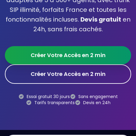
adaptés de 5 à 500+ agents, avec trunk
SIP illimité, forfaits France et toutes les
Gestion des Rappels
fonctionnalités incluses.
Devis gratuit
en
Evaluation des Agents
24h, sans frais cachés.
🚀 API Click2Call
🛡️ Sécurité
Créer Votre Accès en 2 min
Créer Votre Accès en 2 min
Téléphonie IP
Essai gratuit 30 jours
Sans engagement
Standards Téléphoniques IPBX
Tarifs transparents
Devis en 24h
Téléphonie Analogique
Téléphonie Fixe IP