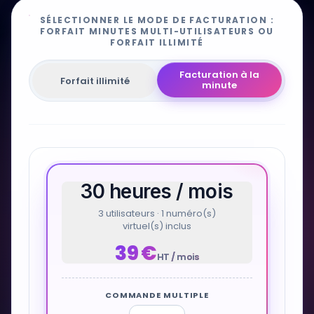
Tarifs et commande CLIKSIP
Passerelles Téléphoniques
SÉLECTIONNER LE MODE DE FACTURATION :
FORFAIT MINUTES MULTI-UTILISATEURS OU
FORFAIT ILLIMITÉ
Services
Facturation à la
Forfait illimité
minute
Installation Solutions Open Source
Services Virtualisation & Datacenter
Offshoring Call Center au Maroc
30 heures / mois
Développement Applications
3 utilisateurs · 1 numéro(s)
virtuel(s) inclus
39
€
HT / mois
COMMANDE MULTIPLE