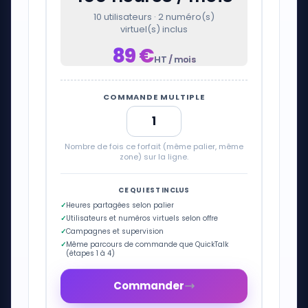
10 utilisateurs · 2 numéro(s)
virtuel(s) inclus
89
€
HT / mois
COMMANDE MULTIPLE
Nombre de fois ce forfait (même palier, même
zone) sur la ligne.
CE QUI EST INCLUS
✓
Heures partagées selon palier
✓
Utilisateurs et numéros virtuels selon offre
✓
Campagnes et supervision
✓
Même parcours de commande que QuickTalk
(étapes 1 à 4)
Commander