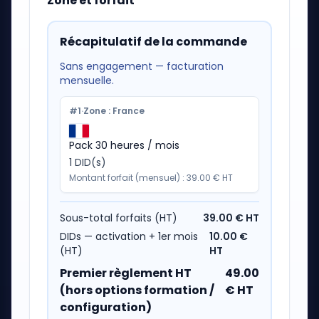
Zone et forfait
Récapitulatif de la commande
Sans engagement — facturation
mensuelle.
#
1
·
Zone : France
Pack 30 heures / mois
1 DID(s)
Montant forfait (mensuel) : 39.00 € HT
Sous-total forfaits (HT)
39.00
€ HT
DIDs — activation + 1er mois
10.00
€
(HT)
HT
Premier règlement HT
49.00
(hors options formation /
€ HT
configuration)