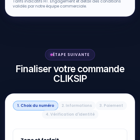
Tarifs indicatifs HT. Engagement et détail des conditions
validés par notre équipe commerciale.
ÉTAPE SUIVANTE
Finaliser votre commande
CLIKSIP
1
.
Choix du numéro
2
.
Informations
3
.
Paiement
4
.
Vérification d'identité