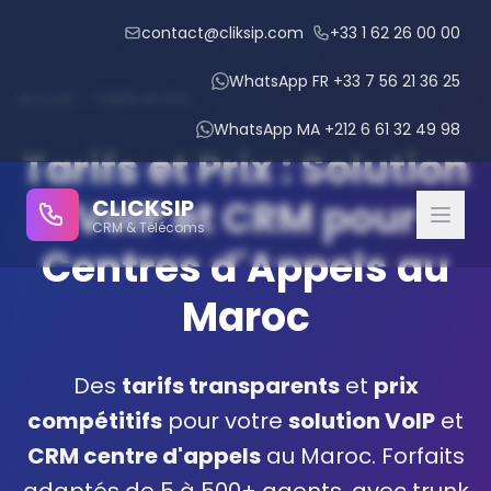
contact@cliksip.com
+33 1 62 26 00 00
WhatsApp FR +33 7 56 21 36 25
Accueil
›
Tarifs et Prix
WhatsApp MA +212 6 61 32 49 98
Tarifs et Prix : Solution
VoIP et CRM pour
CLICKSIP
CRM & Télécoms
Centres d'Appels au
Maroc
CRM Modules
IPBX Intégré
Des
tarifs transparents
et
prix
compétitifs
pour votre
solution VoIP
et
IA Conversationnelle
CRM centre d'appels
au Maroc. Forfaits
Gestion des Rendez-vous