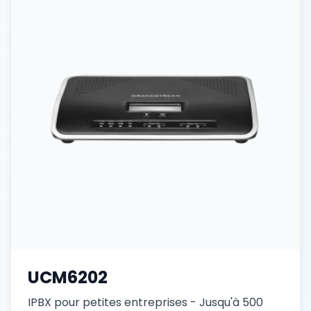
Gestion des Rappels
Evaluation des Agents
🚀 API Click2Call
🛡️ Sécurité
Téléphonie IP
Standards Téléphoniques IPBX
Téléphonie Analogique
UCM6202
Téléphonie Fixe IP
IPBX pour petites entreprises - Jusqu'à 500