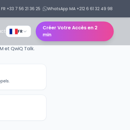
FR +33 7 56 21 36 25
WhatsApp MA +212 6 61 32 49 98
Créer Votre Accès en 2
act
FR
min
M et QwiQ Talk.
pels.