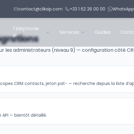
contact@cliksip.com
+33 1 62 26 00 00
WhatsApp 
Téléphonie
Services
Guides
Cont
IP
égrations
r les administrateurs (niveau 9) — configuration côté CR
 scopes CRM contacts, jeton pat- — recherche depuis la liste d’ap
API — bientôt détaillé.