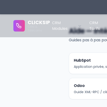
CLICKSIP
CRM
CRM
CRM &
Modules
Tarifs
Aide — Int
Télécoms
Guides pas à pas pou
HubSpot
Application privée,
Odoo
Guide XML-RPC / clé 