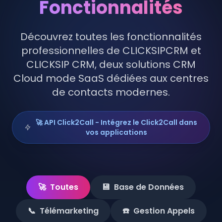
Fonctionnalités
FR
Créer Votre Accès en 2 min
Découvrez toutes les fonctionnalités
professionnelles de CLICKSIPCRM et
CLICKSIP CRM, deux solutions CRM
Cloud mode SaaS dédiées aux centres
de contacts modernes.
🚀 API Click2Call - Intégrez le Click2Call dans
vos applications
🚀
Toutes
💾
Base de Données
📞
Télémarketing
☎️
Gestion Appels