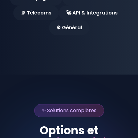
Passerelles Téléphoniques
📡 Télécoms
🚀 API & Intégrations
Services
⚙️ Général
Installation Solutions Open Source
Services Virtualisation & Datacenter
Offshoring Call Center au Maroc
Développement Applications
✨ Solutions complètes
Options et