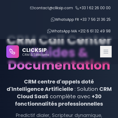
contact@cliksip.com
+33 1 62 26 00 00
WhatsApp FR +33 7 56 21 36 25
WhatsApp MA +212 6 61 32 49 98
CRM Call Center
Guides &
CLICKSIP
CRM & Télécoms
Documentation
CRM Modules
CRM centre d'appels doté
d'Intelligence Artificielle
IPBX Intégré
: Solution
CRM
Cloud SaaS
complète avec
+30
IA Conversationnelle
fonctionnalités professionnelles
Gestion des Rendez-vous
Predictif dialer, Scripteur dynamique,