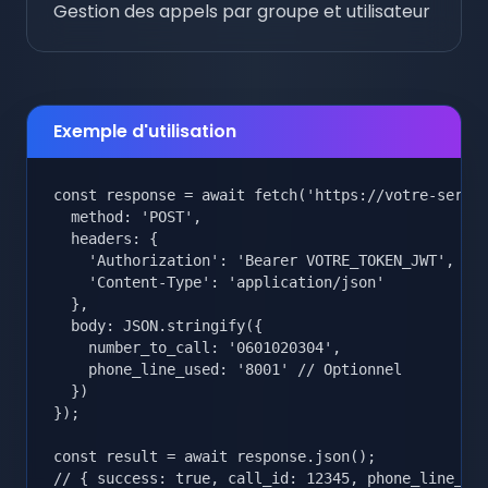
Gestion des appels par groupe et utilisateur
Exemple d'utilisation
const response = await fetch('https://votre-serveu
  method: 'POST',

  headers: {

    'Authorization': 'Bearer VOTRE_TOKEN_JWT',

    'Content-Type': 'application/json'

  },

  body: JSON.stringify({

    number_to_call: '0601020304',

    phone_line_used: '8001' // Optionnel

  })

});

const result = await response.json();

// { success: true, call_id: 12345, phone_line_us