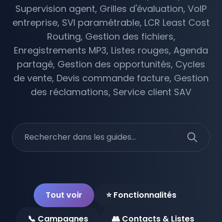
Supervision agent, Grilles d'évaluation, VoIP
Gestion des Rappels
entreprise, SVI paramétrable, LCR Least Cost
Routing, Gestion des fichiers,
Evaluation des Agents
Enregistrements MP3, Listes rouges, Agenda
🚀 API Click2Call
partagé, Gestion des opportunités, Cycles
de vente, Devis commande facture, Gestion
🛡️ Sécurité
des réclamations, Service client SAV
Téléphonie IP
Standards Téléphoniques IPBX
Téléphonie Analogique
Tout voir
⭐ Fonctionnalités
Téléphonie Fixe IP
📞 Campagnes
👥 Contacts & Listes