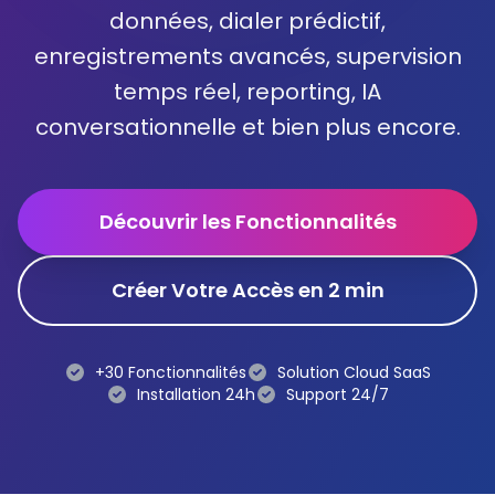
données, dialer prédictif,
Gestion des Rappels
enregistrements avancés, supervision
Evaluation des Agents
temps réel, reporting, IA
conversationnelle et bien plus encore.
🚀 API Click2Call
🛡️ Sécurité
Découvrir les Fonctionnalités
Créer Votre Accès en 2 min
Téléphonie IP
Standards Téléphoniques IPBX
+30 Fonctionnalités
Solution Cloud SaaS
Installation 24h
Support 24/7
Téléphonie Analogique
Téléphonie Fixe IP