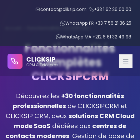
contact@cliksip.com
+33 1 62 26 00 00
WhatsApp FR +33 7 56 21 36 25
Accueil
›
Fonctionnalités CLICKSIPCRM
WhatsApp MA +212 6 61 32 49 98
Fonctionnalités
Complètes
CLICKSIP
CRM & Télécoms
CLICKSIPCRM
CRM Modules
Découvrez les
+30 fonctionnalités
IPBX Intégré
professionnelles
de CLICKSIPCRM et
CLICKSIP CRM, deux
solutions CRM Cloud
IA Conversationnelle
mode SaaS
dédiées aux
centres de
Gestion des Rendez-vous
contacts modernes
. Gestion de base de