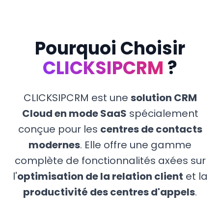
Passerelles Téléphoniques
Services
Pourquoi Choisir
CLICKSIPCRM
?
Installation Solutions Open Source
Services Virtualisation & Datacenter
CLICKSIPCRM est une
solution CRM
Cloud en mode SaaS
spécialement
Offshoring Call Center au Maroc
conçue pour les
centres de contacts
Développement Applications
modernes
. Elle offre une gamme
complète de fonctionnalités axées sur
l'
optimisation de la relation client
et la
productivité des centres d'appels
.