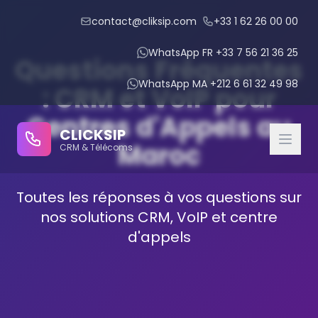
contact@cliksip.com
+33 1 62 26 00 00
WhatsApp FR +33 7 56 21 36 25
Questions Fréquentes
WhatsApp MA +212 6 61 32 49 98
: CRM et VoIP pour
Centres d'Appels au
CLICKSIP
Maroc
CRM & Télécoms
Toutes les réponses à vos questions sur
CRM Modules
nos solutions CRM, VoIP et centre
d'appels
IPBX Intégré
IA Conversationnelle
Gestion des Rendez-vous