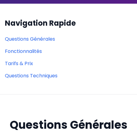
Gestion des Rappels
Navigation Rapide
Evaluation des Agents
Questions Générales
🚀 API Click2Call
Fonctionnalités
🛡️ Sécurité
Tarifs & Prix
Questions Techniques
Téléphonie IP
Standards Téléphoniques IPBX
Téléphonie Analogique
Questions Générales
Téléphonie Fixe IP