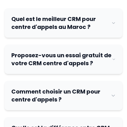
Passerelles Téléphoniques
Quel est le meilleur CRM pour
Services
centre d'appels au Maroc ?
Installation Solutions Open Source
Services Virtualisation & Datacenter
Proposez-vous un essai gratuit de
votre CRM centre d'appels ?
Offshoring Call Center au Maroc
Développement Applications
Comment choisir un CRM pour
centre d'appels ?