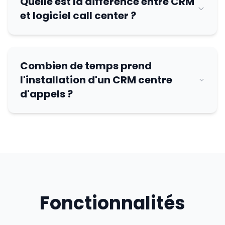
Quelle est la différence entre CRM
FR
et logiciel call center ?
Créer Votre Accès en 2 min
Combien de temps prend
l'installation d'un CRM centre
d'appels ?
Fonctionnalités