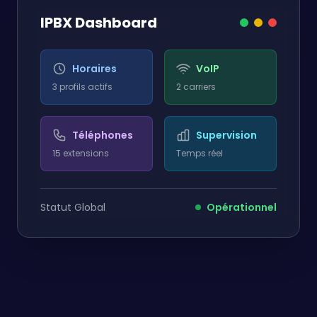
IPBX Dashboard
Horaires
VoIP
3 profils actifs
2 carriers
Téléphones
Supervision
15 extensions
Temps réel
Statut Global
Opérationnel