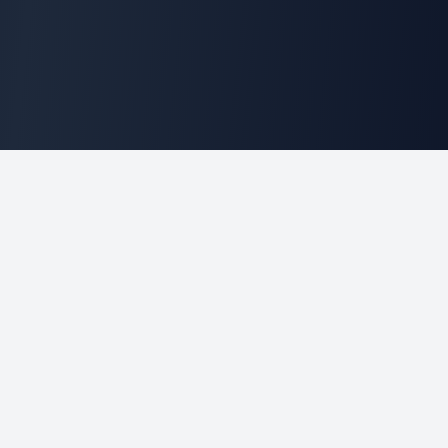
CLICKSIP
CRM & Télécoms
Module de statistiques pour le CRM CLICSIPx. Solution
de gestion de la relation client en mode SAAS pour
centres d'appels.