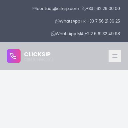
contact@cliksip.com
+33 1 62 26 00 00
WhatsApp FR +33 7 56 21 36 25
WhatsApp MA +212 6 61 32 49 98
CLICKSIP
CRM & Télécoms
CRM Modules
IPBX Intégré
IA Conversationnelle
Gestion des Rendez-vous